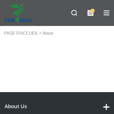
0
>
PAGE D'ACCUEIL
About
Us
About Us