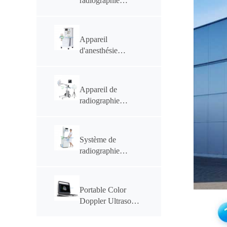
radiographie
numérique motorisé
électrique
YSENMED 50
Appareil
kW 630 mA
d'anesthésie
YSF50DR-B2
médicale
YSAV6201A
Appareil de
radiographie
numérique portable
de 5,6 kW
YSX056-PE
Système de
(YSF056DR-A)
radiographie
mobile numérique
YSX-mDR50A 50
kW
Portable Color
Doppler Ultrasonic
System YSB-M30