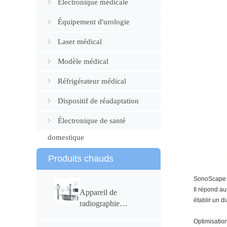
Électronique médicale
Équipement d'urologie
Laser médical
Modèle médical
Réfrigérateur médical
Dispositif de réadaptation
Électronique de santé
domestique
Produits chauds
SonoScape E
Il répond a
Appareil de
établir un d
radiographie
numérique
Optimisatio
médicale 50 kW