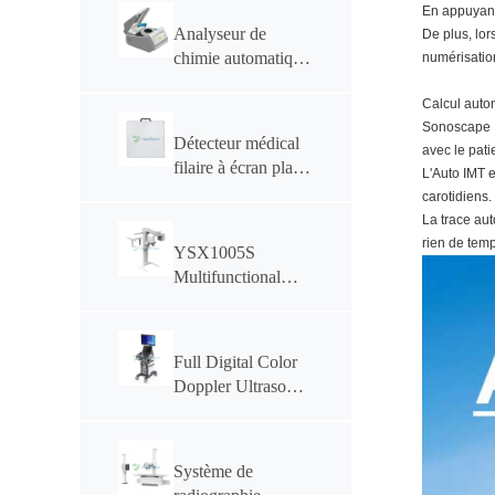
En appuyant
630 mA
Analyseur de
De plus, lor
YSF50DR-B4
chimie automatique
numérisation
YSTE120S
Calcul auto
Sonoscape E
Détecteur médical
avec le pati
filaire à écran plat
L'Auto IMT e
YSENMED
carotidiens.
YSFPD4343R
La trace aut
rien de temp
YSX1005S
Multifunctional
Dental CBCT
Full Digital Color
Doppler Ultrasonic
Diagnostic System
YSB-VIV20
Système de