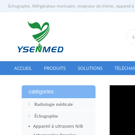
Échographe
,
Réfrigérateur mortuaire
,
Analyseur de chimie
,
Appareil à
ACCUEIL
PRODUITS
SOLUTIONS
TÉLÉCHA
catégories
Radiologie médicale
Échographie
Appareil à ultrasons N/B