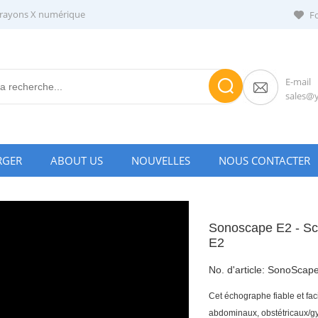
 rayons X numérique
F
E-mail
sales@
RGER
ABOUT US
NOUVELLES
NOUS CONTACTER
Sonoscape E2 - Sc
E2
No. d'article:
SonoScape
Cet échographe fiable et faci
abdominaux, obstétricaux/gy