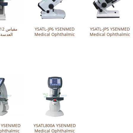
YSATL-JP5 YSENMED
YSATL-JP6 YSENMED
AL12
Medical Ophthalmic
Medical Ophthalmic
العدسة ا
Manual Lensmeter
Manual Lens Meter
B YSENMED
YSATL800A YSENMED
phthalmic
Medical Ophthalmic