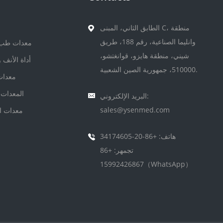
الطابق الثاني، المبنى C، منطقة
وانليما الصناعية، رقم 188، طريق
معدات طب 
شيني، منطقة هايزو، قوانغتشو،
أداة الأنف 
510000، جمهورية الصين الشعبية.
معدات 
المعدات 
البريد الإلكتروني:
sales@ysenmed.com
معدات ا
هاتف: +86-20-34174605
تجمهر: +86
15992426867（WhatsApp）