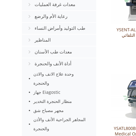
معدات غرفة العمليات
رعاية الأم والرضع
طب التوليد وأمراض النساء
YSENT- مقياس
لتلقائي
المناظير
معدات طب الأسنان
أداة الأنف والحنجرة
وحدة علاج الانف والاذن
والحنجرة
جهاز Eiagostic
منظار الحنجرة التخدير
مجهر مصباح شق
المجاهر الجراحية الأنف والأذن
YSATL800
والحنجرة
Medical O