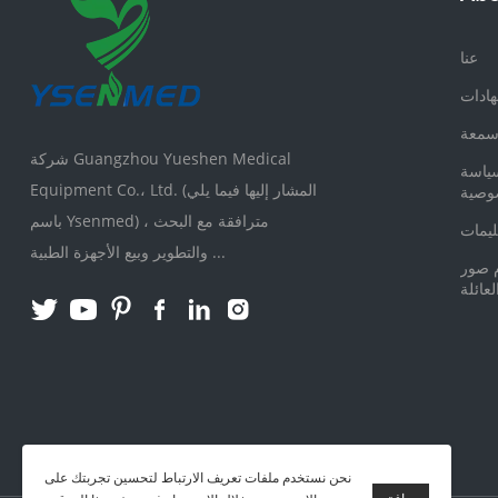
عنا
هادات
معة
شركة Guangzhou Yueshen Medical
ياسة
Equipment Co.، Ltd. (المشار إليها فيما يلي
وصية
باسم Ysenmed) ، مترافقة مع البحث
ليمات
والتطوير وبيع الأجهزة الطبية ...
م صور
لعائلة
نحن نستخدم ملفات تعريف الارتباط لتحسين تجربتك على