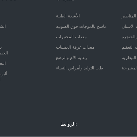
المناظير
الأشعة الطبية
الأسنان
ماسح بالموجات فوق الصوتية
الش
والحنجرة
معدات المختبرات
س
التعقيم
معدات غرفة العمليات
س
الخص
البيطرية
رعاية الأم والرضع
التع
لمشرحة
طب التوليد وأمراض النساء
ألبو
ا
الروابط: