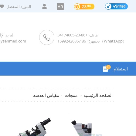
المورد المفضل
AR
هاتف: +86-20-34174605
البريد الإ
تجمهر: +86 15992426867（WhatsApp）
@ysenmed.com
0
استعلام
الصفحة الرئيسية
منتجات
-
-
مقياس العدسة