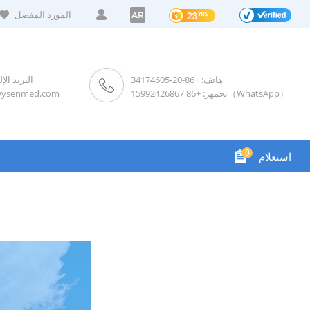
المورد المفضل
AR
هاتف: +86-20-34174605
البريد الإ
تجمهر: +86 15992426867（WhatsApp）
@ysenmed.com
0
استعلام