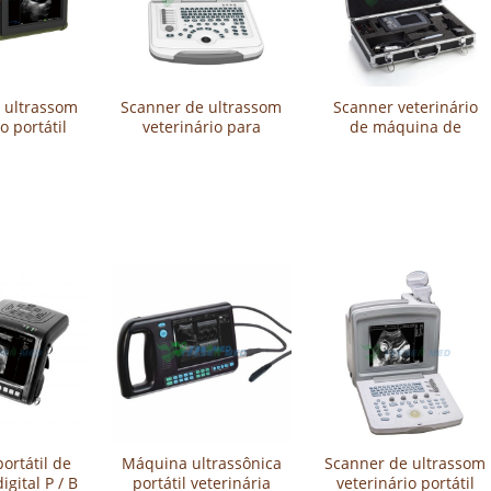
 ultrassom
Scanner de ultrassom
Scanner veterinário
o portátil
veterinário para
de máquina de
VET6
laptop YSB-VET2
ultrassom Handscan
YSB-V8
ortátil de
Máquina ultrassônica
Scanner de ultrassom
igital P / B
portátil veterinária
veterinário portátil