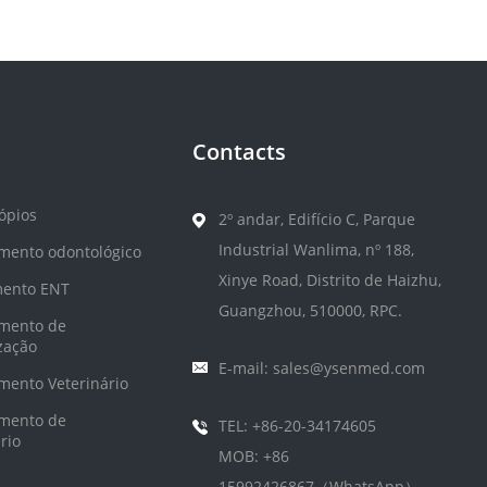
Contacts
ópios
2º andar, Edifício C, Parque
Industrial Wanlima, nº 188,
mento odontológico
Xinye Road, Distrito de Haizhu,
mento ENT
Guangzhou, 510000, RPC.
mento de
ização
E-mail: sales@ysenmed.com
mento Veterinário
mento de
TEL: +86-20-34174605
rio
MOB: +86
15992426867（WhatsApp）