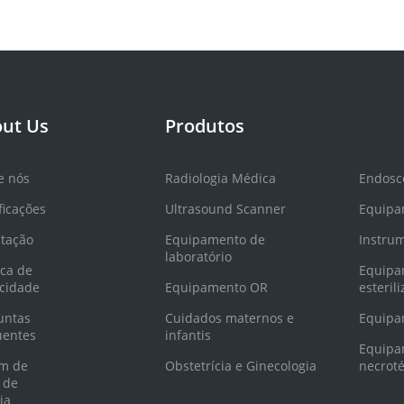
ut Us
Produtos
e nós
Radiologia Médica
Endosc
ficações
Ultrasound Scanner
Equipa
tação
Equipamento de
Instru
laboratório
ica de
Equipa
acidade
Equipamento OR
esteril
untas
Cuidados maternos e
Equipa
uentes
infantis
Equipa
m de
Obstetrícia e Ginecologia
necroté
 de
ia