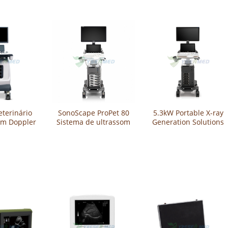
eterinário
SonoScape ProPet 80
5.3kW Portable X-ray
om Doppler
Sistema de ultrassom
Generation Solutions
igital YSB-
veterinário colorido
YSX053-A
7V
de última geração