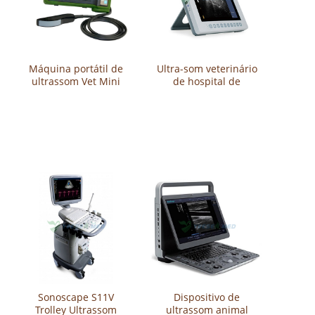
Máquina portátil de
Ultra-som veterinário
ultrassom Vet Mini
de hospital de
Doppler YSB-R10V
animais YSB-K10V
Sonoscape S11V
Dispositivo de
Trolley Ultrassom
ultrassom animal