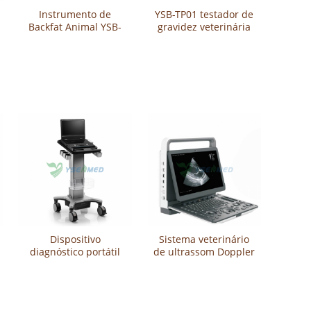
Instrumento de
YSB-TP01 testador de
Backfat Animal YSB-
gravidez veterinária
UT01
Dispositivo
Sistema veterinário
diagnóstico portátil
de ultrassom Doppler
veterinário Propet
colorido YSB-M70V
E11 do ultrassom da
cor de SonoScape