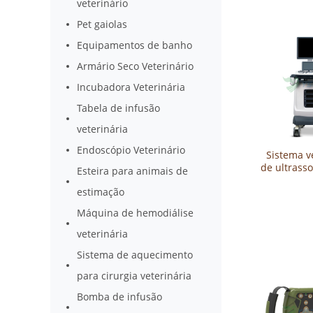
veterinário
Pet gaiolas
Equipamentos de banho
Armário Seco Veterinário
Incubadora Veterinária
Tabela de infusão
veterinária
Endoscópio Veterinário
Sistema v
de ultrass
Esteira para animais de
colorido d
estimação
S
Máquina de hemodiálise
veterinária
Sistema de aquecimento
para cirurgia veterinária
Bomba de infusão