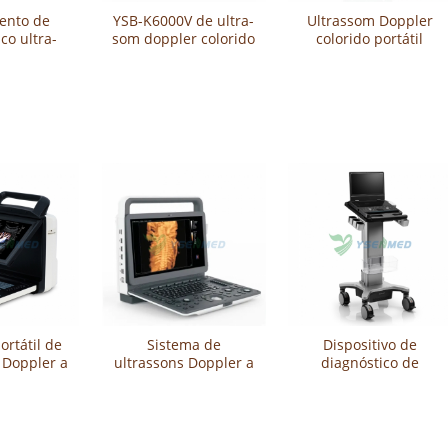
ento de
YSB-K6000V de ultra-
Ultrassom Doppler
co ultra-
som doppler colorido
colorido portátil
do setor
portátil veterinário
veterinário S2V
eterinário
 YSB-U3V
ortátil de
Sistema de
Dispositivo de
 Doppler a
ultrassons Doppler a
diagnóstico de
inário YSB-
cores veterinário
ultrassons a cores
VET
portátil 3D 4D YSB-
portátil veterinário
M30 VET
SonoScape Propet
X11