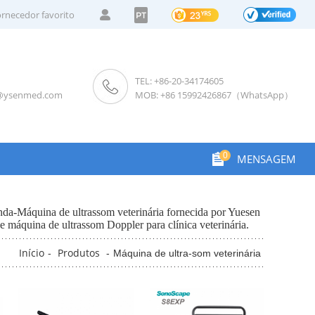
rnecedor favorito
PT
TEL: +86-20-34174605
s@ysenmed.com
MOB: +86 15992426867（WhatsApp）
0
MENSAGEM
enda-Máquina de ultrassom veterinária fornecida por Yuesen
 máquina de ultrassom Doppler para clínica veterinária.
Início
Produtos
-
-
Máquina de ultra-som veterinária