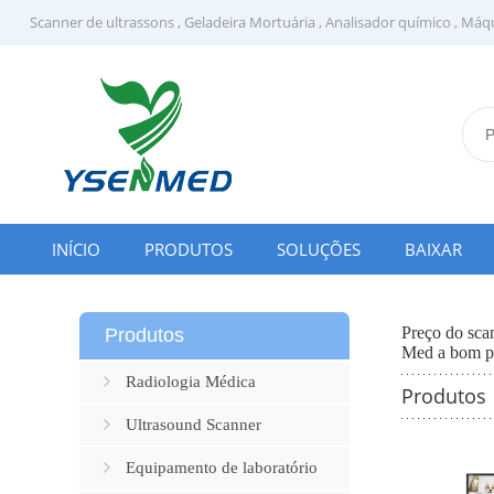
Scanner de ultrassons
,
Geladeira Mortuária
,
Analisador químico
,
Máqui
INÍCIO
PRODUTOS
SOLUÇÕES
BAIXAR
Preço do scan
Produtos
Med a bom pr
Radiologia Médica
Produtos
Ultrasound Scanner
Equipamento de laboratório