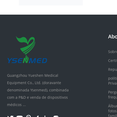
Abo
Sobr
Certi
Repu
Guangzhou Yueshen Medical
polít
Equipment Co., Ltd. (doravante
Priv
denominada Ysenmed), combinada
Perg
freq
com a P&D e venda de dispositivos
médicos ...
Álbu
fotos
famíl