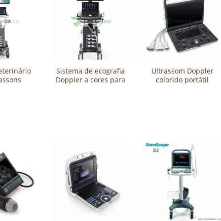
eterinário
Sistema de ecografia
Ultrassom Doppler
rassons
Doppler a cores para
colorido portátil
 a cores
carrinho veterinário
veterinário
et70
YSB-VIV20 VET
Sonoscape E2V para
cães e gatos