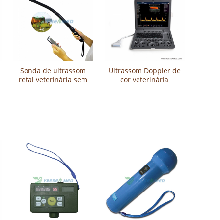
Sonda de ultrassom
Ultrassom Doppler de
retal veterinária sem
cor veterinária
fios para bovinos e
portátil S8Exp
equinos YSB-C10EQ