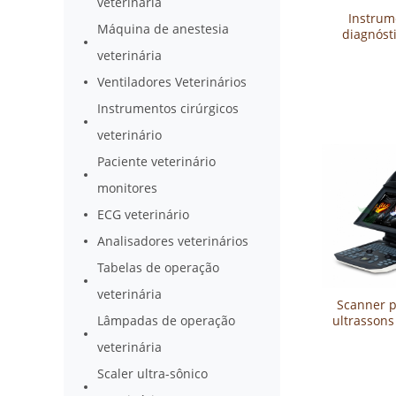
veterinária
Instrum
Máquina de anestesia
diagnósti
sônico 
veterinária
mecânico v
digital
Ventiladores Veterinários
Instrumentos cirúrgicos
veterinário
Paciente veterinário
monitores
ECG veterinário
Analisadores veterinários
Tabelas de operação
veterinária
Scanner p
Lâmpadas de operação
ultrassons
cores veter
veterinária
M5 
Scaler ultra-sônico