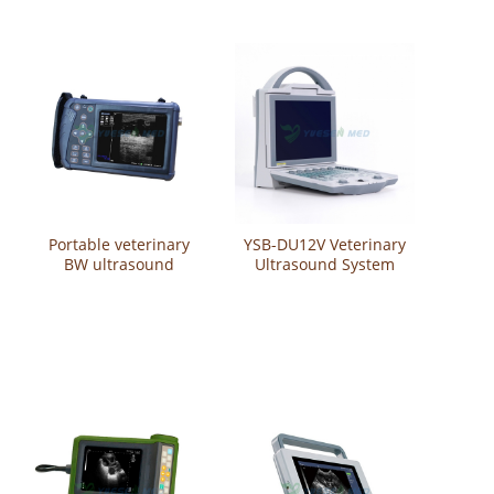
Portable veterinary
YSB-DU12V Veterinary
BW ultrasound
Ultrasound System
machine YSB-S1V
Price Máquina
portátil de ultrassom
a cores