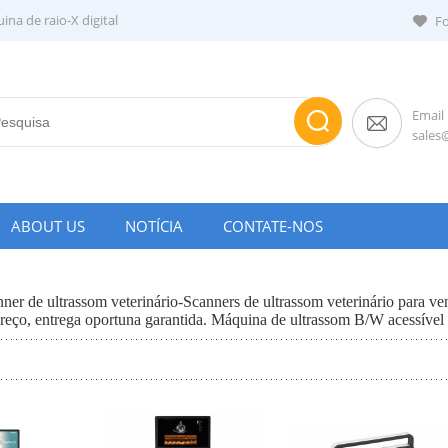
na de raio-X digital
Fo
Email
sale
ABOUT US
NOTÍCIA
CONTATE-NOS
ner de ultrassom veterinário-Scanners de ultrassom veterinário para v
eço, entrega oportuna garantida. Máquina de ultrassom B/W acessível e