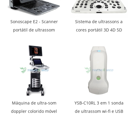
Sonoscape E2 - Scanner
Sistema de ultrassons a
portátil de ultrassom
cores portátil 3D 4D 5D
colorido Sonoscape E2
YSB-P30 para uso médico
Máquina de ultra-som
YSB-C10RL 3 em 1 sonda
doppler colorido móvel
de ultrassom wi-fi e USB
Sonoscape P50 Elite
sonda de ultrassom
doppler colorido