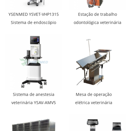
YSENMED YSVET-VHP1315
Estação de trabalho
Sistema de endoscópio
odontológica veterinária
multifuncional portátil e
YSENMED YSDEN-280V
multifunções Sistema de
endoscópio veterinário
integrado
Sistema de anestesia
Mesa de operação
veterinária YSAV-AMV5
elétrica veterinária
YSVET0504