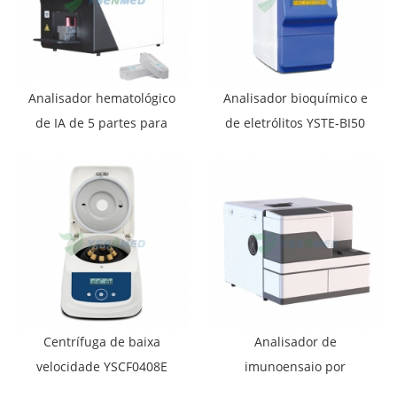
Analisador hematológico
Analisador bioquímico e
de IA de 5 partes para
de eletrólitos YSTE-BI50
POCT da YSENMED
Auto Dry
Medical, modelo
YSTE520e
Centrífuga de baixa
Analisador de
velocidade YSCF0408E
imunoensaio por
quimioluminescência