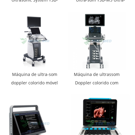
M30
som Colorido
Máquina de ultra-som
Máquina de ultrassom
doppler colorido móvel
Doppler colorido com
Sonoscape P15
carrinho YSB-ViV40