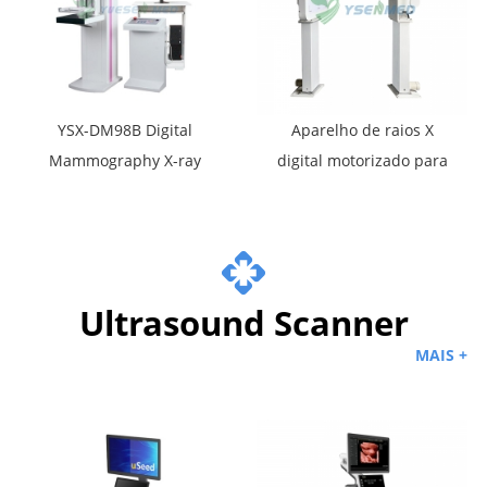
YSX-DM98B Digital
Aparelho de raios X
Mammography X-ray
digital motorizado para
System
veículo YSENMED 50kW
YSX-CZ50A
Ultrasound Scanner
MAIS +