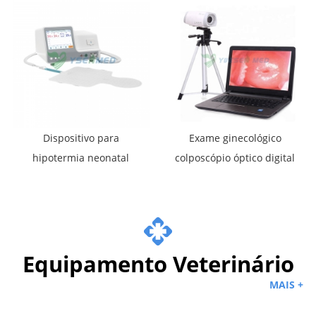
YSXHZ-200
Dispositivo para
Exame ginecológico
hipotermia neonatal
colposcópio óptico digital
YSNBN-MH100A
colposcópio portátil de
vídeo vaginal
Equipamento Veterinário
MAIS +