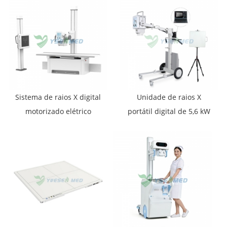
Sistema de raios X digital
Unidade de raios X
motorizado elétrico
portátil digital de 5,6 kW
YSENMED 50kW 630mA
YSX056-PE (YSF056DR-A)
YSF50DR-B2