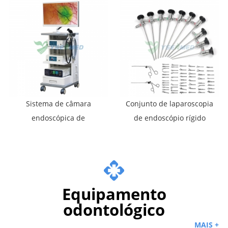
GW001
Sistema de câmara
Conjunto de laparoscopia
endoscópica de
de endoscópio rígido
fluorescência 4K
médico YSNJ-FQ-3
YSENMED Medical YSNJ-
FE4
Equipamento
odontológico
MAIS +