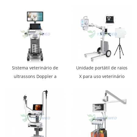
Sistema veterinário de
Unidade portátil de raios
ultrassons Doppler a
X para uso veterinário
cores ProPet70
YSX056-PE VET
(YSF056DRV-A)