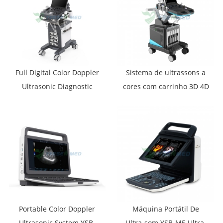
Full Digital Color Doppler
Sistema de ultrassons a
Ultrasonic Diagnostic
cores com carrinho 3D 4D
System YSB-VIV20
5D para uso médico YSB-
T30
Portable Color Doppler
Máquina Portátil De
Ultrasonic System YSB-
Ultra-som YSB-M5 Ultra-