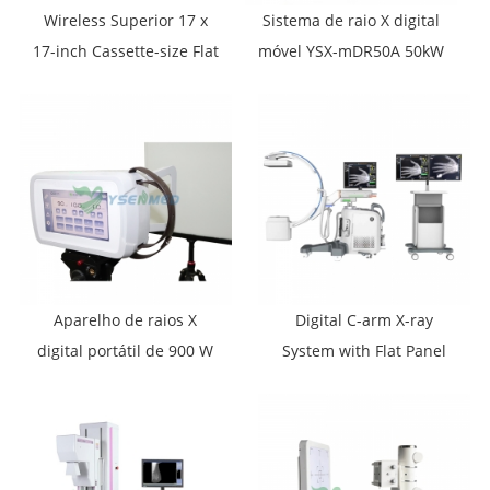
Wireless Superior 17 x
Sistema de raio X digital
17-inch Cassette-size Flat
móvel YSX-mDR50A 50kW
Panel Detector YSFPD-
M1717V
Aparelho de raios X
Digital C-arm X-ray
digital portátil de 900 W
System with Flat Panel
YSX-P9010
Detector YSX-C605