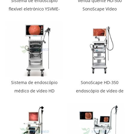
Sistema de endoscópio
Venda quente HD-500
flexível eletrónico YSVME-
SonoScape Vídeo
400A
Sistemas Endoscópicos
HD Gastroscópio E
Colonoscópio Conjunto
de Endoscopia
Sistema de endoscópio
SonoScape HD-350
médico de vídeo HD
endoscópio de vídeo de
SonoScape HD-550
super imagem médica
com endoscópico de
carrinho