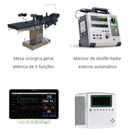
nascidos YSAV-CV6
Mesa cirúrgica geral
Monitor de desfibrilador
elétrica de 5 funções
externo automático
YSOT-YT5D
bifásico portátil médico
Comen S5