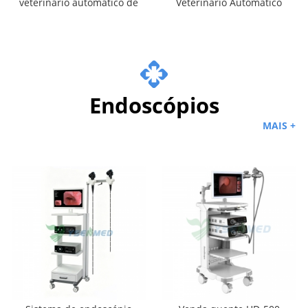
veterinário automático de
Veterinário Automático
sangue, fezes e urina
de Química Seca
YSTE-MVA60
YSTE120V
Endoscópios
MAIS +