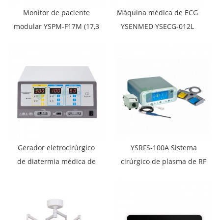
Monitor de paciente
Máquina médica de ECG
modular YSPM-F17M (17,3
YSENMED YSECG-012L
polegadas)
eletrocardiógrafo de 12
canais
Gerador eletrocirúrgico
YSRFS-100A Sistema
de diatermia médica de
cirúrgico de plasma de RF
300 W YSESU-300S
para coluna