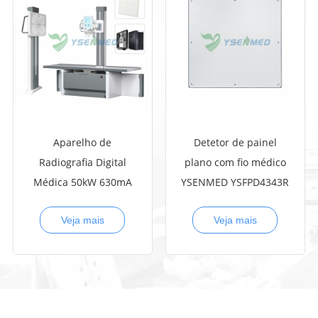
Aparelho de
Detetor de painel
Radiografia Digital
plano com fio médico
Médica 50kW 630mA
YSENMED YSFPD4343R
YSF50DR-B4
Veja mais
Veja mais