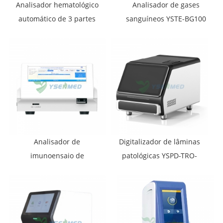
Analisador hematológico
Analisador de gases
automático de 3 partes
sanguíneos YSTE-BG100
para laboratório médico
YSTE320B
Analisador de
Digitalizador de lâminas
imunoensaio de
patológicas YSPD-TRO-
fluorescência médica
006
YSENMED YSTE-FIA100