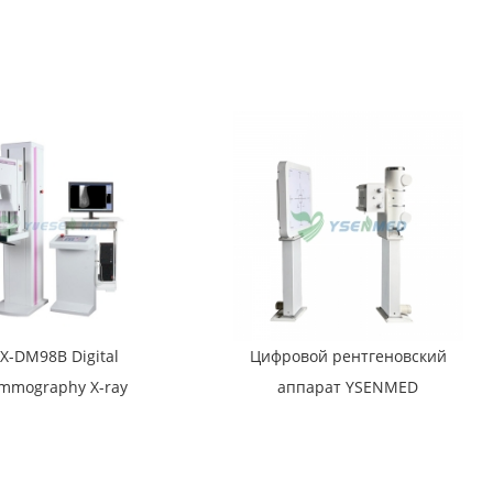
щностью 5,6 кВт
M1717V
X-DM98B Digital
Цифровой рентгеновский
mmography X-ray
аппарат YSENMED
System
мощностью 50 кВт,
устанавливаемый на
транспортное средство