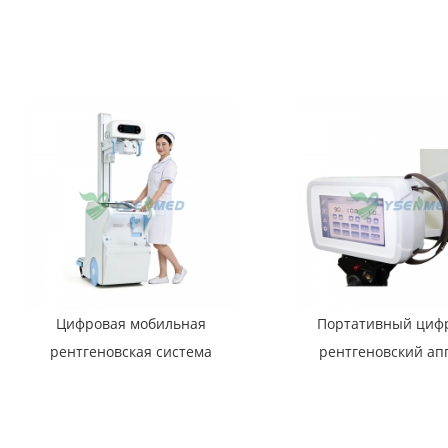
кВт и током 630 мА
YSFPD4343R
Цифровая мобильная
Портативный циф
рентгеновская система
рентгеновский ап
YSX-mDR50A мощностью
мощностью 900 Вт
50 кВт
P9010