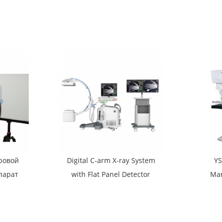
система YSF50DR-B2
мо
ровой
Digital C-arm X-ray System
YS
парат
with Flat Panel Detector
Ma
 YSX-
YSX-C605