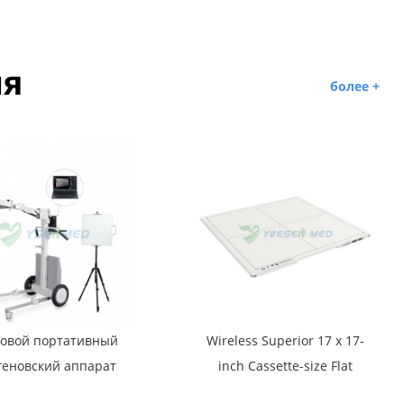
ия
более +
овой портативный
Wireless Superior 17 x 17-
геновский аппарат
inch Cassette-size Flat
56-PE (YSF056DR-A)
Panel Detector YSFPD-