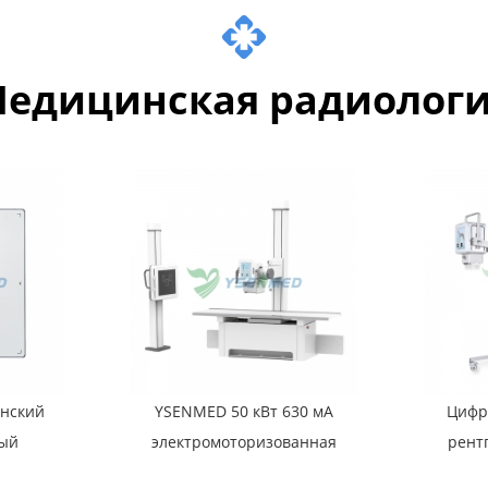
едицинская радиолог
нский
YSENMED 50 кВт 630 мА
Цифр
ый
электромоторизованная
рент
MED
цифровая рентгеновская
YSX0