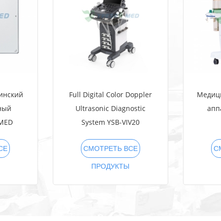
инский
Full Digital Color Doppler
Медиц
ный
Ultrasonic Diagnostic
апп
NMED
System YSB-VIV20
R
СЕ
СМОТРЕТЬ ВСЕ
С
ПРОДУКТЫ