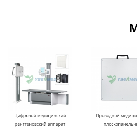
М
Цифровой медицинский
Проводной медици
рентгеновский аппарат
плоскопанельн
YSF50DR-B4 мощностью 50
детектор YSEN