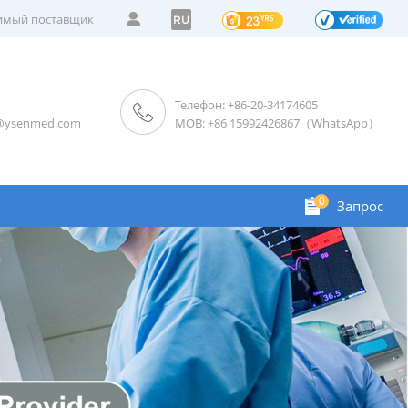
мый поставщик
RU
Телефон: +86-20-34174605
s@ysenmed.com
MOB: +86 15992426867（WhatsApp）
0
Запрос