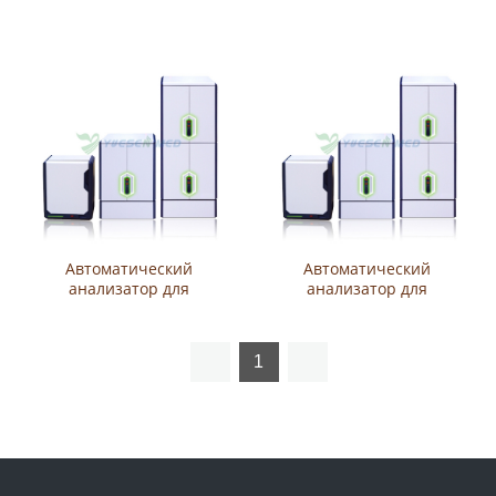
анализатор для посева
анализатор для посева
крови YSTE-BC32 на 32
крови YSTE-BC256, 256
позиции
позиций.
Автоматический
Автоматический
анализатор для
анализатор для
микробиологического
микробиологического
исследования крови на
исследования крови YSTE-
128 позиций YSTE-BC128
BC64 на 64 позиции
1