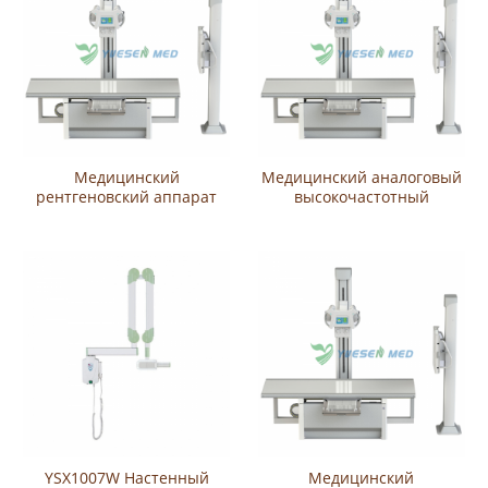
Медицинский
Медицинский аналоговый
рентгеновский аппарат
высокочастотный
YSX800G (YSF80-B3)
рентгеновский аппарат
мощностью 65 кВт и током
YSX320G (YSF32-B3)
800 мА
мощностью 32 кВт и током
400 мА
YSX1007W Настенный
Медицинский