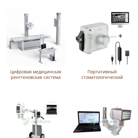
YSX500D (YSF50DR-B3)
YSX650D (YSF65DR-B3)
Цифровая медицинская
Портативный
рентгеновская система
стоматологический
YSENMED 20 кВт 320 мА
рентгеновский аппарат
YSX200D (YSF20DR-B3)
ИСС1002 с
стоматологическим
датчиком ИСДЭН-500