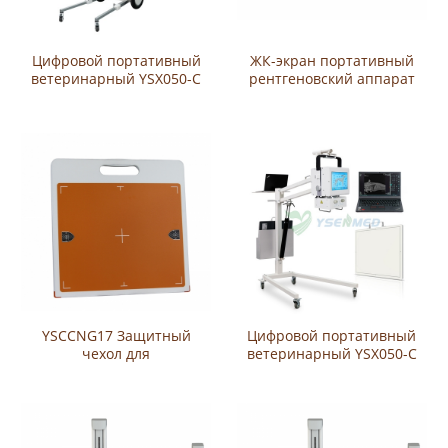
Цифровой портативный
ЖК-экран портативный
ветеринарный YSX050-C
рентгеновский аппарат
рентгеновской системы
YSX-P75Y
YSCCNG17 Защитный
Цифровой портативный
чехол для
ветеринарный YSX050-C
плоскопанельного
рентгеновской системы
детектора