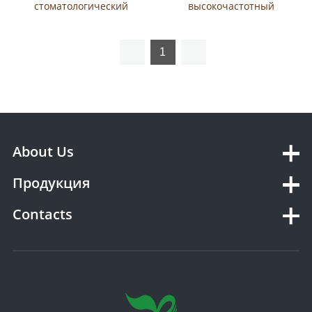
стоматологический
высокочастотный
рентгеновский аппарат
рентгеновский аппарат
YSX500G мощностью 50
кВт (YSF50-B3)
1
About Us
Продукция
Contacts