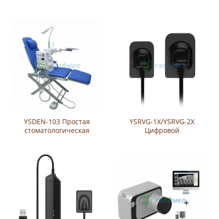
YSDEN-920 экономического
рентгеновский аппарат
типа
YSX1012B с цифровым
интраоральным
рентгеновским датчиком
YSRVG-2121
YSDEN-103 Простая
YSRVG-1X/YSRVG-2X
стоматологическая
Цифровой
установка
стоматологический датчик