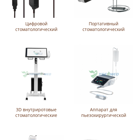
Цифровой
Портативный
стоматологический
стоматологический
рентгеновский Датчик
рентгеновский аппарат
YSDEN-500
YSX1012C с цифровым
интраоральным
рентгеновским датчиком
YSRVG-2530
3D внутриротовые
Аппарат для
стоматологические
пьезохирургической
сканеры YSDEN-S200
костной хирургии
Woodpecker Surgic Smart
ENT