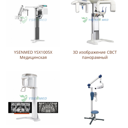
YSENMED YSX1005X
3D изображение CBCT
Медицинская
панорамный
интегрированная
стоматологический
панорамная
рентгеновский аппарат
цефалометрическая
YSX1005E
периапикальная
рентгеновская система
CBCT