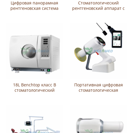
Цифровая панорамная
Стоматологический
рентгеновская система
рентгеновский аппарат с
YSENMED для
подставкой YSX1006A
медицинского и
стоматологического
применения YSX1005P
18L Benchtop класс B
Портативная цифровая
стоматологический
стоматологическая
автоклав
рентгеновская система
YSDEN-R500 + YSDEN-
DR530