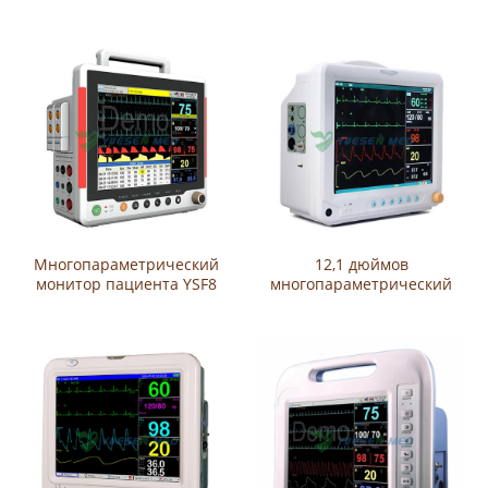
дюйма)
YSPM80C
Многопараметрический
12,1 дюймов
монитор пациента YSF8
многопараметрический
монитор YSF5