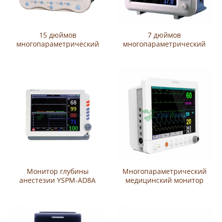
15 дюймов
7 дюймов
многопараметрический
многопараметрический
монитор YSF15
монитор YSF6
Монитор глубины
Многопараметрический
анестезии YSPM-AD8A
медицинский монитор
пациента YSPM-UN12