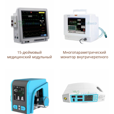
15-дюймовый
Многопараметрический
медицинский модульный
монитор внутричерепного
монитор пациента YSPM-
давления (монитор ВЧД)
G3LM
YSPM-ICP2