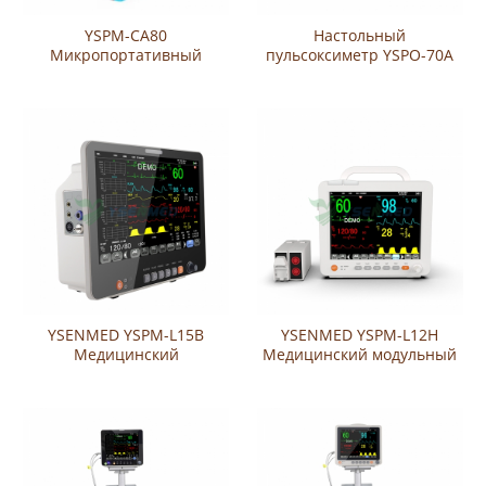
YSPM-CA80
Настольный
Микропортативный
пульсоксиметр YSPO-70A
беспроводной капнометр
ETCO2 Co2
YSENMED YSPM-L15B
YSENMED YSPM-L12H
Медицинский
Медицинский модульный
многопараметрический
многопараметрический
монитор пациента с 15-
монитор пациента
дюймовым дисплеем