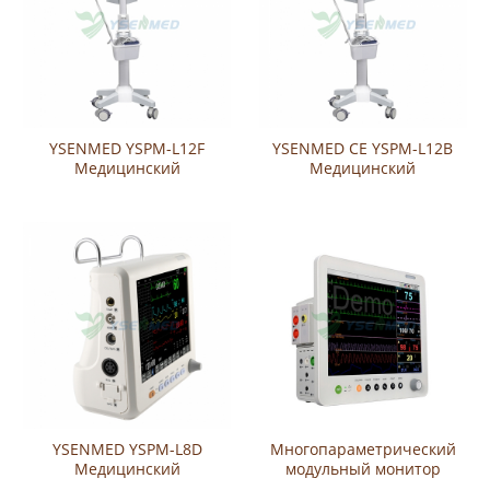
YSENMED YSPM-L12F
YSENMED CE YSPM-L12B
Медицинский
Медицинский
многопараметрический
многопараметрический
монитор пациента
монитор пациента с 12-
дюймовым дисплеем
YSENMED YSPM-L8D
Многопараметрический
Медицинский
модульный монитор
многопараметрический
пациента YSPM-F15M (15