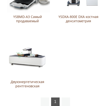
YSBMD-A3 Самый
YSDXA-800E DXA костная
продаваемый
денситометрия
медицинский
Сканирование плотности
ультразвуковой тестер
костей
плотности костей
Двухэнергетическая
Портативный
рентгеновская
ультразвуковой
абсорбциометрия (DXA
денситометр костей
или DEXA) Костная
денситометрия
Двухэнергетическая
рентгеновская
абсорбциометрия YSDXA-2
Денситометрия костей
1