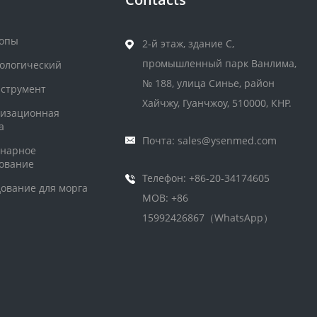
копы
2-й этаж, здание C,
промышленный парк Ванлима,
ологический
№ 188, улица Синье, район
струмент
Хайчжу, Гуанчжоу, 510000, КНР.
лизационная
а
Почта: sales@ysenmed.com
инарное
ование
Телефон: +86-20-34174605
ование для морга
MOB: +86
15992426867（WhatsApp）