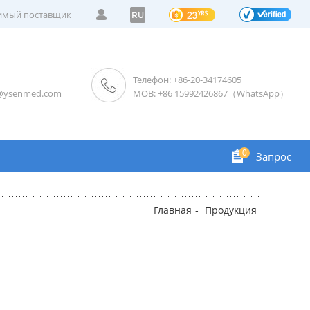
мый поставщик
RU
Телефон: +86-20-34174605
s@ysenmed.com
MOB: +86 15992426867（WhatsApp）
0
Запрос
Главная
Продукция
-