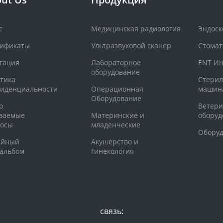
с
Медицинская радиология
Эндос
тификаты
Ультразвуковой сканер
Стомат
тация
Лабораторное
ENT Ин
оборудование
тика
Стери
иденциальности
Операционная
машин
Оборудование
о
Ветер
ваемые
Материнские и
оборуд
росы
младенческие
Оборуд
ейный
Акушерство и
альбом
Гинекология
связь: