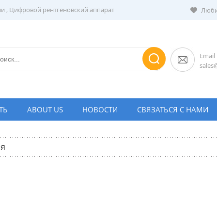
ии
,
Цифровой рентгеновский аппарат
Люби
Email
sale
ТЬ
ABOUT US
НОВОСТИ
СВЯЗАТЬСЯ С НАМИ
ия