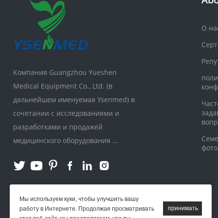
О на
Сер
Репу
Компания Guangzhou Yueshen
поли
Medical Equipment Co., Ltd. (в
конф
дальнейшем именуемая Ysenmed) в
Част
зада
сочетании с исследованиями и
воп
разработками и продажей
Сем
медицинского оборудования ...
фото
Мы используем куки, чтобы улучшить вашу
работу в Интернете. Продолжая просматривать