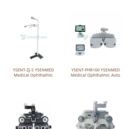
Phoroptor Bracket （Wall-
Phoropter Bracket
mounted）
（Tabletop）
YSENT-ZJ-S YSENMED
YSENT-PHR100 YSENMED
Medical Ophthalmic
Medical Ophthalmic Auto
Phoroptor Bracket
Phoroptor
（Standing Type）