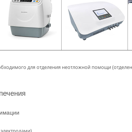
обходимого для отделения неотложной помощи (отделе
спечения
нимации
 электродами)