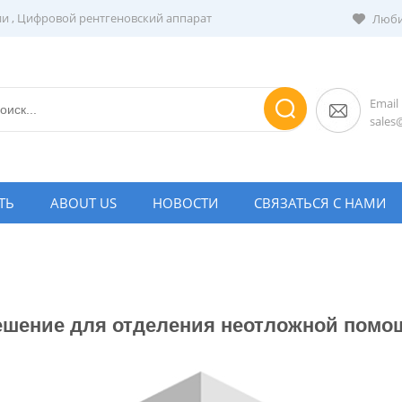
ии
,
Цифровой рентгеновский аппарат
Люби
Email
sale
ТЬ
ABOUT US
НОВОСТИ
СВЯЗАТЬСЯ С НАМИ
ешение для отделения неотложной помо