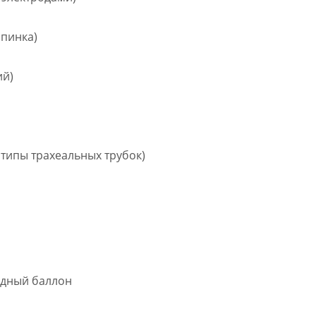
спинка)
ий)
типы трахеальных трубок)
одный баллон