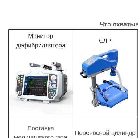
Что охватыв
Монитор
СЛР
дефибриллятора
Поставка
Переносной цилиндр
медицинского газа