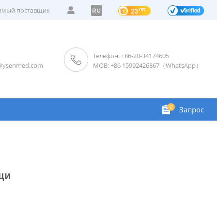
мый поставщик
RU
Телефон: +86-20-34174605
s@ysenmed.com
MOB: +86 15992426867（WhatsApp）
0
Запрос
щи