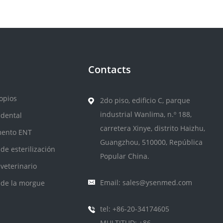
Contacts
opios
2do piso, edificio C, parque
industrial Wanlima, n.º 188,
 dental
carretera Xinye, distrito Haizhu,
mento ENT
Guangzhou, 510000, República
de esterilización
Popular China.
veterinario
Email: sales@ysenmed.com
 de la morgue
tel: +86-20-34174605
MULTITUD: +86