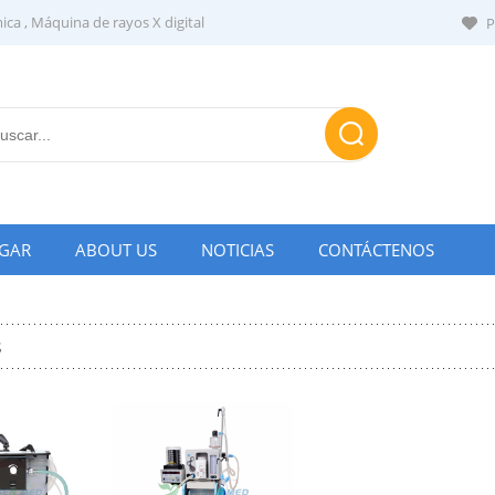
mica
,
Máquina de rayos X digital
P
Email
GAR
ABOUT US
NOTICIAS
CONTÁCTENOS
sales@yse
s