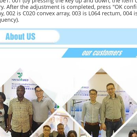
be1: 001 (by pressing the key up and down, the item 
ry. After the adjustment is completed, press "OK con
ay, 002 is C020 convex array, 003 is L064 rectum, 004 i
quency).