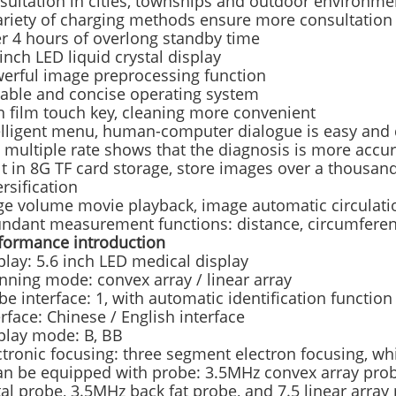
sultation in cities, townships and outdoor environme
ariety of charging methods ensure more consultation 
r 4 hours of overlong standby time
 inch LED liquid crystal display
erful image preprocessing function
table and concise operating system
n film touch key, cleaning more convenient
elligent menu, human-computer dialogue is easy and 
 multiple rate shows that the diagnosis is more accur
lt in 8G TF card storage, store images over a thousan
ersification
ge volume movie playback, image automatic circulat
ndant measurement functions: distance, circumference
formance introduction
play: 5.6 inch LED medical display
nning mode: convex array / linear array
be interface: 1, with automatic identification functio
erface: Chinese / English interface
play mode: B, BB
ctronic focusing: three segment electron focusing, wh
can be equipped with probe: 3.5MHz convex array pro
tal probe, 3.5MHz back fat probe, and 7.5 linear array