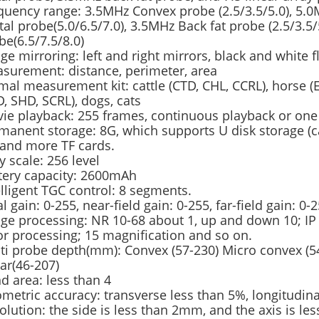
quency range: 3.5MHz Convex probe (2.5/3.5/5.0), 5.0M
tal probe(5.0/6.5/7.0), 3.5MHz Back fat probe (2.5/3.5
be(6.5/7.5/8.0)
ge mirroring: left and right mirrors, black and white f
surement: distance, perimeter, area
mal measurement kit: cattle (CTD, CHL, CCRL), horse (
D, SHD, SCRL), dogs, cats
ie playback: 255 frames, continuous playback or one
manent storage: 8G, which supports U disk storage (c
and more TF cards.
y scale: 256 level
tery capacity: 2600mAh
elligent TGC control: 8 segments.
al gain: 0-255, near-field gain: 0-255, far-field gain: 0-
ge processing: NR 10-68 about 1, up and down 10; IP
or processing; 15 magnification and so on.
ti probe depth(mm): Convex (57-230) Micro convex (54-
ear(46-207)
nd area: less than 4
metric accuracy: transverse less than 5%, longitudina
olution: the side is less than 2mm, and the axis is l