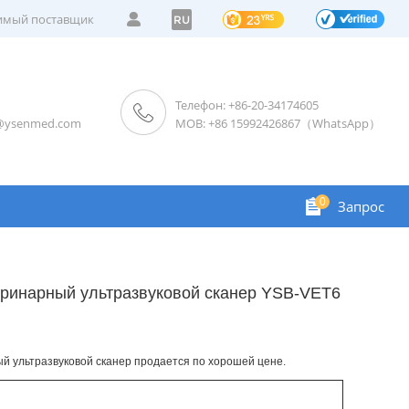
мый поставщик
RU
Телефон: +86-20-34174605
s@ysenmed.com
MOB: +86 15992426867（WhatsApp）
0
Запрос
ринарный ультразвуковой сканер YSB-VET6
 ультразвуковой сканер продается по хорошей цене.