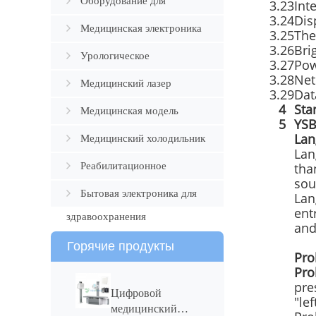
Оборудование для
3.23
Int
3.24
Dis
патологии
Медицинская электроника
3.25
The
3.26
Bri
Урологическое
3.27
Pow
3.28
Net
оборудование
Медицинский лазер
3.29
Dat
4
Sta
Медицинская модель
5
YSB
Lan
Медицинский холодильник
Lan
Реабилитационное
tha
sou
устройство
Бытовая электроника для
Lan
ent
здравоохранения
and
Горячие продукты
Pro
Pr
pre
Цифровой
"le
медицинский