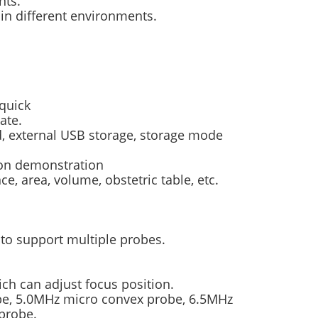
nts.
in different environments.
quick
ate.
d, external USB storage, storage mode
ion demonstration
, area, volume, obstetric table, etc.
n to support multiple probes.
ich can adjust focus position.
be, 5.0MHz micro convex probe, 6.5MHz
 probe.