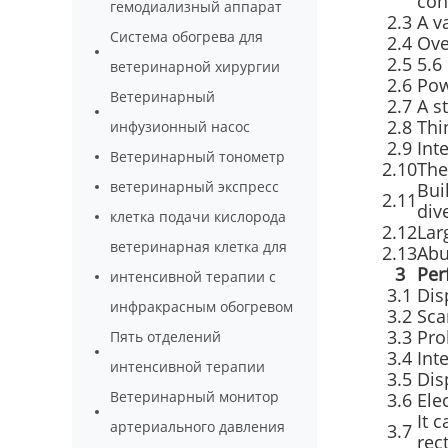
con
гемодиализный аппарат
2.3
A v
Система обогрева для
2.4
Ove
2.5
5.6
ветеринарной хирургии
2.6
Pow
Ветеринарный
2.7
A s
2.8
Thi
инфузионный насос
2.9
Int
Ветеринарный тонометр
2.10
The
ветеринарный экспресс
Bui
2.11
div
клетка подачи кислорода
2.12
Lar
ветеринарная клетка для
2.13
Abu
3
Per
интенсивной терапии с
3.1
Dis
инфракрасным обогревом
3.2
Sca
3.3
Pro
Пять отделений
3.4
Int
интенсивной терапии
3.5
Dis
Ветеринарный монитор
3.6
Ele
It 
артериального давления
3.7
rec