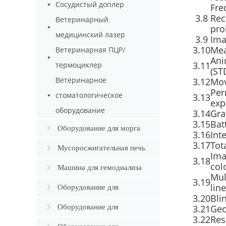
Сосудистый доплер
Fre
3.8
Rec
Ветеринарный
pro
медицинский лазер
3.9
Ima
3.10
Mea
Ветеринарная ПЦР/
Ani
3.11
термоциклер
(ST
Ветеринарное
3.12
Mov
Per
стоматологическое
3.13
exp
оборудование
3.14
Gra
3.15
Bat
Оборудование для морга
3.16
Int
3.17
Tot
Мусоросжигательная печь
Ima
3.18
col
Машина для гемодиализа
Mul
3.19
lin
Оборудование для
3.20
Bli
ортопедии
Оборудование для
3.21
Geo
3.22
Res
Андрологии