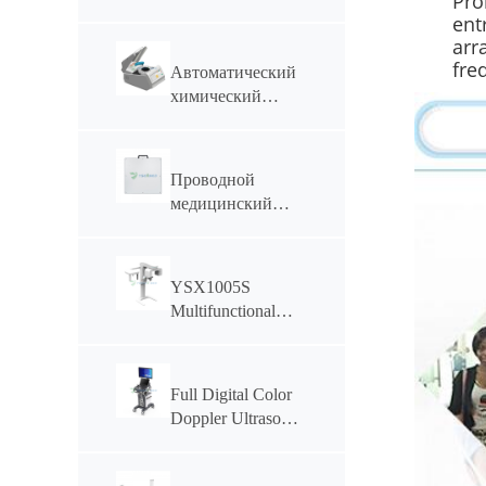
Pro
рентгеновский
ent
аппарат
arr
YSF50DR-B4
fre
Автоматический
мощностью 50
химический
кВт и током 630
анализатор
мА
YSTE120S
Проводной
медицинский
плоскопанельный
детектор
YSENMED
YSX1005S
YSFPD4343R
Multifunctional
Dental CBCT
Full Digital Color
Doppler Ultrasonic
Diagnostic System
YSB-VIV20