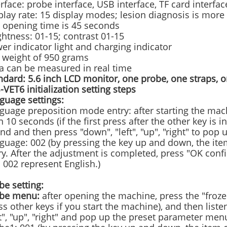
erface: probe interface, USB interface, TF card interfa
play rate: 15 display modes; lesion diagnosis is more
 opening time is 45 seconds
ghtness: 01-15; contrast 01-15
er indicator light and charging indicator
 weight of 950 grams
a can be measured in real time
ndard: 5.6 inch LCD monitor, one probe, one straps, o
-
VET6 initialization setting steps
guage settings:
guage preposition mode entry: after starting the mach
n 10 seconds (if the first press after the other key is i
nd and then press "down", "left", "up", "right" to po
guage: 002 (by pressing the key up and down, the ite
ry. After the adjustment is completed, press "OK conf
 002 represent English.)
be setting:
obe menu:
after opening the machine, press the "froze
ss other keys if you start the machine), and then list
ft", "up", "right" and pop up the preset parameter men