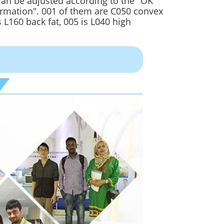
can be adjusted according to the "OK"
firmation". 001 of them are C050 convex
s L160 back fat, 005 is L040 high