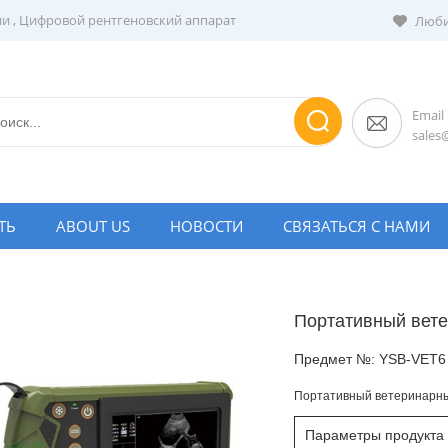
ии
,
Цифровой рентгеновский аппарат
Люби
Email
sale
ТЬ
ABOUT US
НОВОСТИ
СВЯЗАТЬСЯ С НАМИ
Портативный вете
Предмет №:
YSB-VET6
Портативный ветеринарный
Параметры продукта