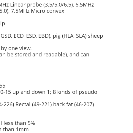
Hz Linear probe (3.5/5.0/6.5), 6.5MHz
/5.0), 7.5MHz Micro convex
lip
EGSD, ECD, ESD, EBD), pig (HLA, SLA) sheep
 by one view.
an be stored and readable), and can
255
 0-15 up and down 1; 8 kinds of pseudo
226) Rectal (49-221) back fat (46-207)
l less than 5%
ess than 1mm