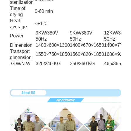
sterilization
Time of
0-60 min
drying
Heat
≤±1℃
average
9KW/380V
9KW/380V
12KW/380V
Power
50Hz
50Hz
50Hz
Dimension
1400×600×1300
1400×670×1650
1400×770×1
Transport
1550×750×1850
1560×820×1850
1680×920×2
dimension
G.W/N.W
320/240 KG
350/260 KG
465/365 KG