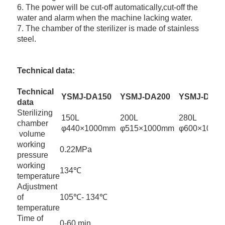
6. The power will be cut-off automatically,cut-off the
water and alarm when the machine lacking water.
7. The chamber of the sterilizer is made of stainless
steel.
Technical data:
Technical
YSMJ-DA150
YSMJ-DA200
YSMJ-DA28
data
Sterilizing
150L
200L
280L
chamber
φ440×1000mm
φ515×1000mm
φ600×1000
volume
working
0.22MPa
pressure
working
134℃
temperature
Adjustment
of
105℃- 134℃
temperature
Time of
0-60 min