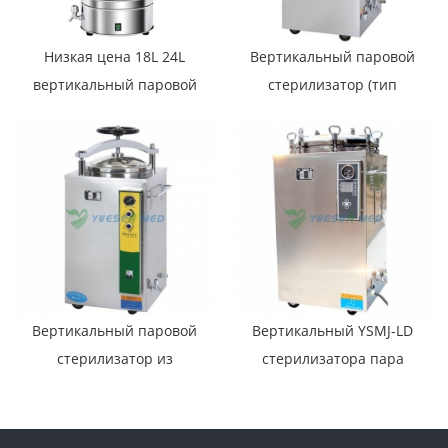
Низкая цена 18L 24L
Вертикальный паровой
вертикальный паровой
стерилизатор (тип
стерилизатор высокого
ручного колеса) YSMJ-HD
давления YSMJ-01
Вертикальный паровой
Вертикальный YSMJ-LD
стерилизатор из
стерилизатора пара
нержавеющей стали
давления
YSMJ-HJ