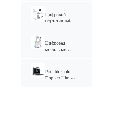
YSAV6201A
Цифровой
портативный
рентгеновский
аппарат YSX056-
PE (YSF056DR-
Цифровая
A) мощностью 5,6
мобильная
кВт
рентгеновская
система YSX-
mDR50A
Portable Color
мощностью 50
Doppler Ultrasonic
кВт
System YSB-M30