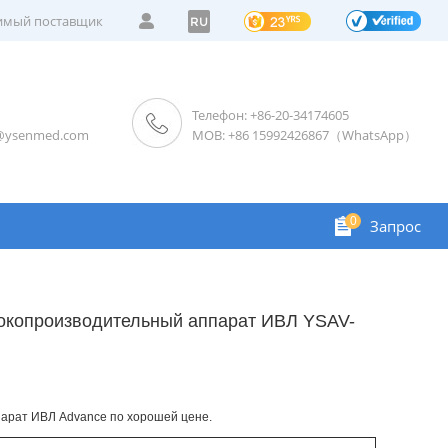
мый поставщик
RU
Телефон: +86-20-34174605
s@ysenmed.com
MOB: +86 15992426867（WhatsApp）
0
Запрос
окопроизводительный аппарат ИВЛ YSAV-
арат ИВЛ Advance по хорошей цене.