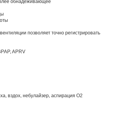
более обнадеживающее
цы
боты
вентиляции позволяет точно регистрировать
BPAP, APRV
ха, вздох, небулайзер, аспирация O2