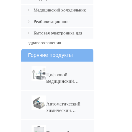
Медицинский холодильник
Реабилитационное
устройство
Бытовая электроника для
здравоохранения
Горячие продукты
Цифровой
медицинский
рентгеновский
аппарат
YSF50DR-B4
Автоматический
мощностью 50
химический
кВт и током 630
анализатор
мА
YSTE120S