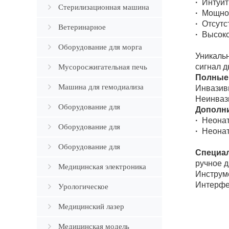
·
Интуит
Стерилизационная машина
·
Мощное
·
Отсутс
Ветеринарное
·
Высоко
оборудование
Оборудование для морга
Уникальн
сигнал 
Мусоросжигательная печь
Полные
Машина для гемодиализа
Инвазив
Неинваз
Оборудование для
Дополни
·
Неонат
ортопедии
Оборудование для
·
Неонат
Андрологии
Оборудование для
Специа
ручное д
патологии
Медицинская электроника
Инструм
Интерфе
Урологическое
оборудование
Медицинский лазер
Медицинская модель