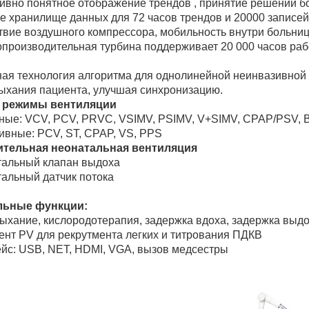
ивно понятное отображение трендов , принятие решений 
 хранилище данных для 72 часов трендов и 20000 записей
твие воздушного компрессора, мобильность внутри больни
производительная турбина поддерживает 20 000 часов ра
ая технология алгоритма для однолинейной неинвазивной 
дыхания пациента, улучшая синхронизацию.
 режимы вентиляции
ные: VCV, PCV, PRVC, VSIMV, PSIMV, V+SIMV, CPAP/PSV, 
ивные: PCV, ST, CPAP, VS, PPS
тельная неонатальная вентиляция
альный клапан выдоха
альный датчик потока
льные функции:
ыхание, кислородотерапия, задержка вдоха, задержка выдо
ент PV для рекрутмента легких и титрования ПДКВ
йс: USB, NET, HDMI, VGA, вызов медсестры