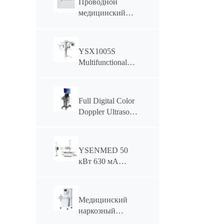
Проводной
медицинский
плоскопанельный
детектор
YSENMED
YSX1005S
YSFPD4343R
Multifunctional
Dental CBCT
Full Digital Color
Doppler Ultrasonic
Diagnostic System
YSB-VIV20
YSENMED 50
кВт 630 мА
электромоторизованная
цифровая
рентгеновская
Медицинский
система
наркозный
YSF50DR-B2
аппарат