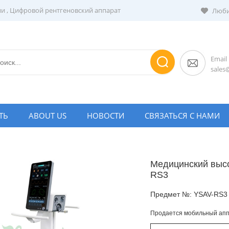
ии
,
Цифровой рентгеновский аппарат
Люби
Email
sale
ТЬ
ABOUT US
НОВОСТИ
СВЯЗАТЬСЯ С НАМИ
Медицинский выс
RS3
Предмет №:
YSAV-RS3
Продается мобильный апп