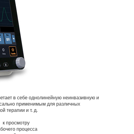
етает в себе однолинейную неинвазивную и
рсально применимым для различных
й терапии и т. д.
 к просмотру
бочего процесса