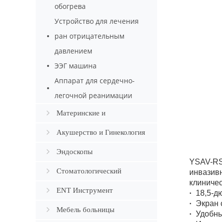
обогрева
Устройство для лечения
ран отрицательным
давлением
ЭЭГ машина
Аппарат для сердечно-
легочной реанимации
Материнские и
младенческие
Акушерство и Гинекология
Эндоскопы
YSAV-RS
Стоматологический
инвазив
клиничес
ENT Инструмент
·
18,5-д
·
Экран 
Мебель больницы
·
Удобны