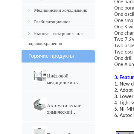
One hand
One bone 
Медицинский холодильник
One osci
One smal
Реабилитационное
One K wi
устройство
One char
Бытовая электроника для
Two 7.2V
здравоохранения
Two aspet
Two osci
Горячие продукты
One drill
One Alu
Цифровой
3
. Featu
медицинский
1.
New de
рентгеновский
2.
Adopt 
аппарат
3. L
ower
YSF50DR-B4
4. L
ight 
Автоматический
мощностью 50
5.
NI-MH
химический
кВт и током 630
6.
Autocl
анализатор
мА
YSTE120S