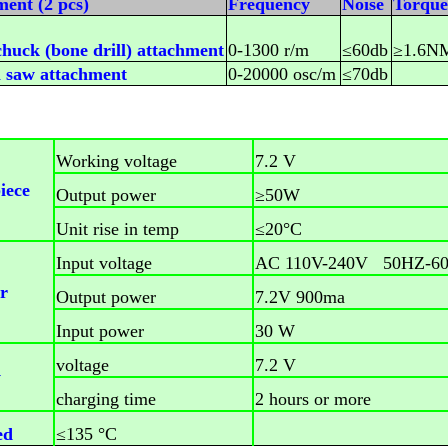
ment
(2 pcs)
F
requency
N
oise
T
orqu
chuck
(bone drill) attachment
0-1300 r/m
≤60db
≥1.6N
l saw attachment
0-20000 osc/m
≤70db
Working voltage
7.2 V
iece
Output power
≥50W
Unit rise in temp
≤20°C
Input voltage
AC 110V-240V 50HZ-6
r
Output power
7.2V 900ma
Input power
30 W
voltage
7.2 V
y
charging time
2 hours or more
ed
≤135 °C