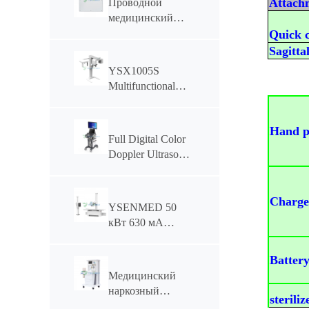
Attach
Проводной
медицинский
плоскопанельный
Quick 
детектор
Sagitta
YSENMED
YSX1005S
YSFPD4343R
Multifunctional
Dental CBCT
Hand p
Full Digital Color
Doppler Ultrasonic
Diagnostic System
YSB-VIV20
Charge
YSENMED 50
кВт 630 мА
электромоторизованная
цифровая
Batter
рентгеновская
Медицинский
система
наркозный
YSF50DR-B2
steriliz
аппарат