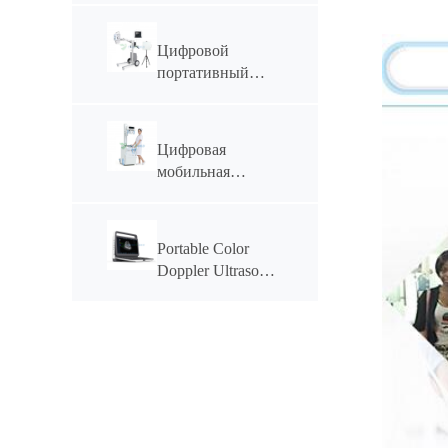
YSAV6201A
Цифровой
портативный
рентгеновский
аппарат YSX056-
PE (YSF056DR-
Цифровая
A) мощностью 5,6
мобильная
кВт
рентгеновская
система YSX-
mDR50A
Portable Color
мощностью 50
Doppler Ultrasonic
кВт
System YSB-M30