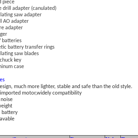
 piece
drill adapter (canulated)
llating saw adapter
l AO adapter
re adapter
ger
 batteries
ic battery transfer rings
llating saw blades
 chuck key
minum case
res
sign,
much more lighter,
stable and safe than the old style.
imported motor,widely compatibility
 noise
weight
 battery
avable