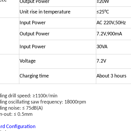
ece
Output Power
≥20W
Unit rise in temperature
≤25°C
Input Power
AC 220V,50Hz
Output Power
7.2V,900mA
Input Power
30VA
Voltage
7.2V
Charging time
About 3 hours
ing drill speed: ≥1100r/min
ing oscillating saw frequency: 18000rpm
ing noise: ≤ 75dB(A)
un-out: ≤ 0.5mm
rd Configuration