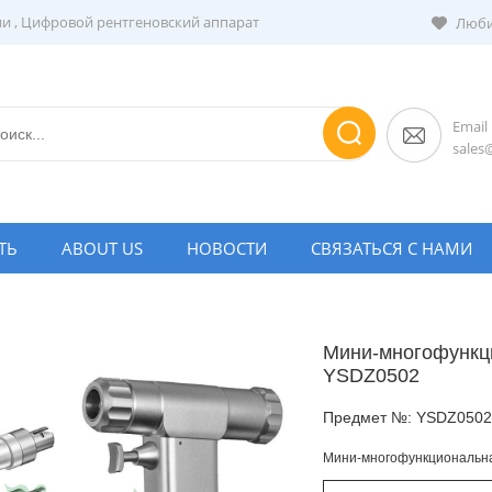
ии
,
Цифровой рентгеновский аппарат
Люби
Email
sale
ТЬ
ABOUT US
НОВОСТИ
СВЯЗАТЬСЯ С НАМИ
Мини-многофункц
YSDZ0502
Предмет №:
YSDZ0502
Мини-многофункциональна