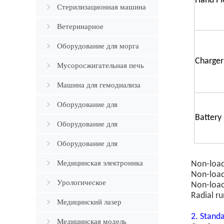
Hand Pi
Стерилизационная машина
Ветеринарное
оборудование
Оборудование для морга
Charger
Мусоросжигательная печь
Машина для гемодиализа
Оборудование для
Battery
ортопедии
Оборудование для
Андрологии
Оборудование для
патологии
Медицинская электроника
Non-load
Non-load
Урологическое
Non-load
Radial r
оборудование
Медицинский лазер
2
.
Standa
Медицинская модель