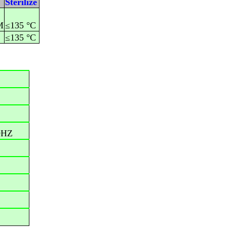
e
S
terilize
M
≤135 °C
≤135 °C
0HZ