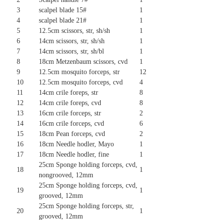
3
scalpel blade 15#
1
4
scalpel blade 21#
1
5
12.5cm scissors, str, sh/sh
1
6
14cm scissors, str, sh/sh
1
7
14cm scissors, str, sh/bl
1
8
18cm Metzenbaum scissors, cvd
1
9
12.5cm mosquito forceps, str
12
10
12.5cm mosquito forceps, cvd
4
11
14cm crile foreps, str
8
12
14cm crile foreps, cvd
8
13
16cm crile forceps, str
2
14
16cm crile forceps, cvd
6
15
18cm Pean forceps, cvd
2
16
18cm Needle hodler, Mayo
1
17
18cm Needle hodler, fine
1
25cm Sponge holding forceps, cvd,
18
1
nongrooved, 12mm
25cm Sponge holding forceps, cvd,
19
1
grooved, 12mm
25cm Sponge holding forceps, str,
20
1
grooved, 12mm