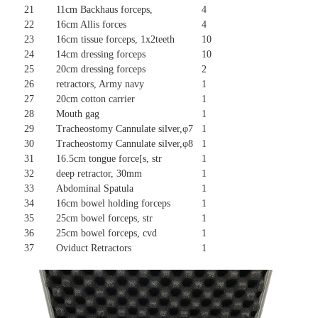
21
11cm Backhaus forceps,
4
22
16cm Allis forces
4
23
16cm tissue forceps, 1x2teeth
10
24
14cm dressing forceps
10
25
20cm dressing forceps
2
26
retractors, Army navy
1
27
20cm cotton carrier
1
28
Mouth gag
1
29
Tracheostomy Cannulate silver,φ7
1
30
Tracheostomy Cannulate silver,φ8
1
31
16.5cm tongue force[s, str
1
32
deep retractor, 30mm
1
33
Abdominal Spatula
1
34
16cm bowel holding forceps
1
35
25cm bowel forceps, str
1
36
25cm bowel forceps, cvd
1
37
Oviduct Retractors
1