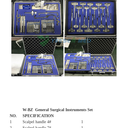
W-BZ General Surgical Instruments Set
NO.
SPECIFICATION
1
Scalpel handle 4#
1
2
Scalpel handle 7#
1